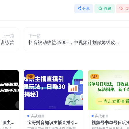
分享
收藏
点
上一篇
下一篇
作训练营
抖音被动收益3500+，中视频计划保姆级攻
略教程
VIP
VIP
实战项目
实战项目
，顶尖品
宝哥抖音知识主播直播引流
视频号书单号日玩
00+，
教程玩法，日赚300+【揭
益1000+！爆款项
尖品质货
宝哥抖音知识主播直播引流教程玩
视频号书单号日玩法，日