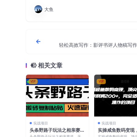
大鱼
轻松高效写作：影评书评人物稿写
相关文章
VIP
VIP
实战项目
实战项目
头条野路子玩法之相亲赛
实操咸鱼数码变现
道，无脑搬砖复制粘贴，单
质货源，一单利润2
头条野路子玩法之相亲赛道，无脑
实操咸鱼数码变现，顶