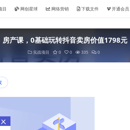
项目
网创星球
网络营销
下载文件
开通会员
房产课，0基础玩转抖音卖房价值1798元
实战项目
0
0
335
0
议