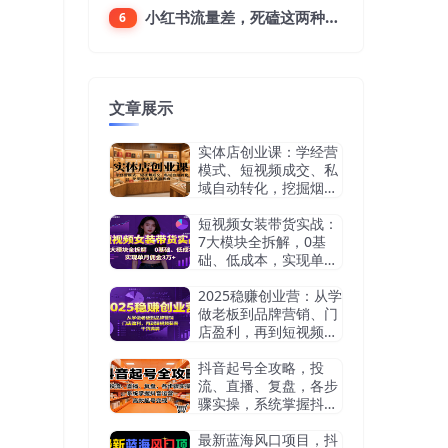
小红书流量差，死磕这两种笔记就好
6
文章展示
实体店创业课：学经营
模式、短视频成交、私
域自动转化，挖掘烟酒
茶赛道机会
短视频女装带货实战：
7大模块全拆解，0基
础、低成本，实现单月
佣金3万+
2025稳赚创业营：从学
做老板到品牌营销、门
店盈利，再到短视频获
客，干货满满
抖音起号全攻略，投
流、直播、复盘，各步
骤实操，系统掌握抖音
运营，高效起号变现
最新蓝海风口项目，抖