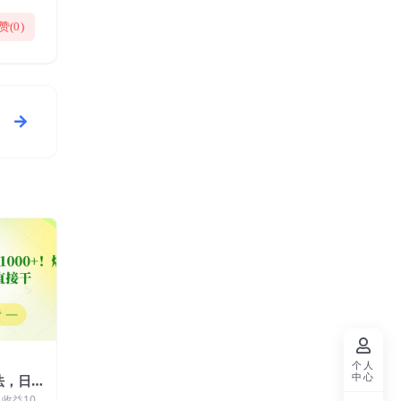
赞(
0
)
个人
中心
法，日收
目玩法揭
收益100