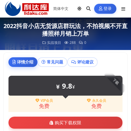
登录
2022抖音小店无货源店群玩法，不拍视频不开直
播照样月销上万单
实战项目
288
0
详情介绍
常见问题
评论建议
下载
9.8
¥
VIP会员
永久会员
免费
免费
购买下载权限