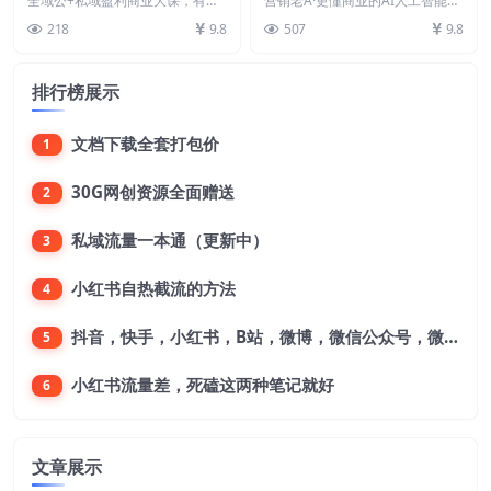
全域公+私域盈利商业大课，有效
营销老A·更懂商业的AI人工智能
润且持续变现
提升私域复购率，放大利润且持续
意增长
课，​驾驭人工智能助力生意增长
218
9.8
507
9.8
变现 帮助学员精准获...
课程内容： 1-...
排行榜展示
文档下载全套打包价
1
30G网创资源全面赠送
2
私域流量一本通（更新中）
3
小红书自热截流的方法
4
抖音，快手，小红书，B站，微博，微信公众号，微信视频号。每一个平台，都是不一样的机会，对应不一样的赚钱思路
5
小红书流量差，死磕这两种笔记就好
6
文章展示