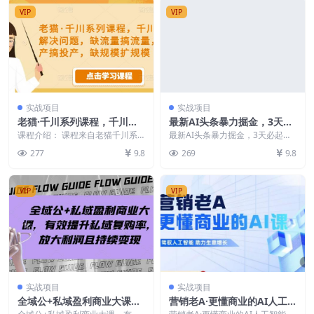
VIP
VIP
实战项目
实战项目
老猫·千川系列课程，千川投
最新AI头条暴力掘金，3天必
放解决问题，缺流量搞流量，
起号，不违规0封号，复制粘
课程介绍： 课程来自老猫千川系
最新AI头条暴力掘金，3天必起
缺投产搞投产，缺规模扩规模
列课程，价值1680元。千川投放
贴月入5000＋【揭秘】
号，不违规0封号，复制粘贴月入5
277
9.8
269
9.8
解决问题，缺流量搞...
000＋【揭秘】 ...
VIP
VIP
实战项目
实战项目
全域公+私域盈利商业大课，
营销老A·更懂商业的AI人工
有效提升私域复购率，放大利
智能课，​驾驭人工智能助力生