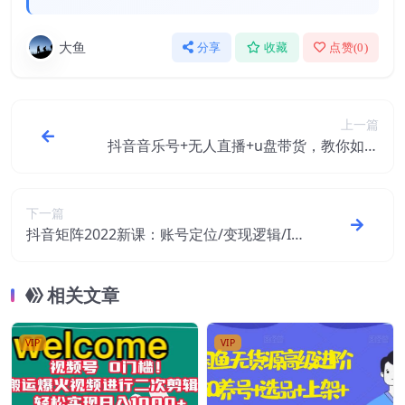
大鱼
分享
收藏
点赞(
0
)
上一篇
抖音音乐号+无人直播+u盘带货，教你如何
通过抖音赚钱
下一篇
抖音矩阵2022新课：账号定位/变现逻辑/IP
打造/案例拆解
相关文章
VIP
VIP