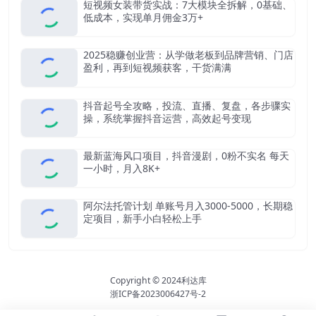
短视频女装带货实战：7大模块全拆解，0基础、
低成本，实现单月佣金3万+
2025稳赚创业营：从学做老板到品牌营销、门店
盈利，再到短视频获客，干货满满
抖音起号全攻略，投流、直播、复盘，各步骤实
操，系统掌握抖音运营，高效起号变现
最新蓝海风口项目，抖音漫剧，0粉不实名 每天
一小时，月入8K+
阿尔法托管计划 单账号月入3000-5000，长期稳
定项目，新手小白轻松上手
Copyright © 2024
利达库
浙ICP备2023006427号-2