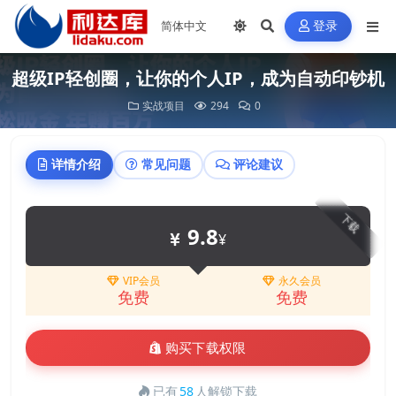
登录
超级IP轻创圈，让你的个人IP，成为自动印钞机
实战项目
294
0
详情介绍
常见问题
评论建议
下载
9.8
¥
VIP会员
永久会员
免费
免费
购买下载权限
已有
58
人解锁下载