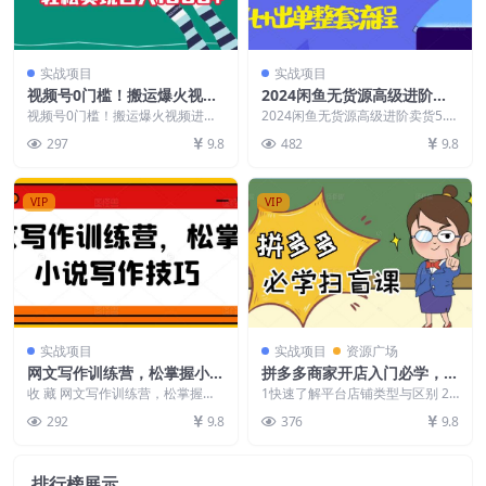
实战项目
实战项目
视频号0门槛！搬运爆火视频
2024闲鱼无货源高级进阶卖
进行二次剪辑，轻松实现日入
货5.0.养号+选品+上架+优化
视频号0门槛！搬运爆火视频进行
2024闲鱼无货源高级进阶卖货5.0.
1000+【揭秘】
二次剪辑，轻松实现日入1000+
+出单整套流程【揭秘】
养号+选品+上架+优化+出单整套
297
9.8
482
9.8
【揭秘】 项目介绍...
流程【揭秘...
VIP
VIP
实战项目
实战项目
资源广场
网文写作训练营，松掌握小说
拼多多商家开店入门必学，0
写作技巧
基础新手小白扫盲课（58节
收 藏 网文写作训练营，松掌握小
1快速了解平台店铺类型与区别 2
说写作技巧 课程内容： 写作技巧
视频课程）
个人店铺入住流程和规则 3企业店
292
9.8
376
9.8
课表如下 1.小...
铺入住流程和规则...
排行榜展示