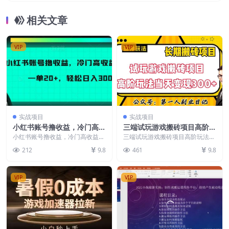
相关文章
VIP
VIP
实战项目
实战项目
小红书账号撸收益，冷门高收
三端试玩游戏搬砖项目高阶玩
益项目，一单20+，轻松日入
法，当天变现300+，超详细
小红书账号撸收益，冷门高收益项
三端试玩游戏搬砖项目高阶玩法，
300+【揭秘】
目，一单20+，轻松日入300+【揭
课程超值干货教学【揭秘】
当天变现300+，超详细课程超值
212
9.8
461
9.8
秘】 今天分享...
干货教学【揭秘】 ...
VIP
VIP