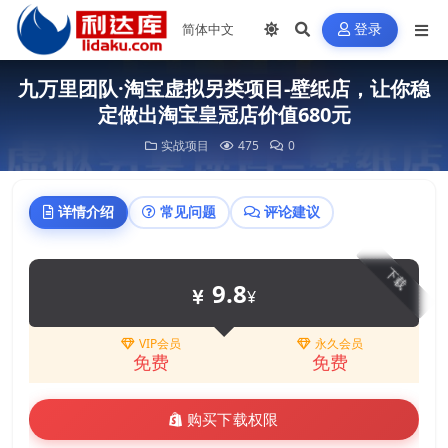
登录
九万里团队·淘宝虚拟另类项目-壁纸店，让你稳
定做出淘宝皇冠店价值680元
实战项目
475
0
详情介绍
常见问题
评论建议
下载
9.8
¥
VIP会员
永久会员
免费
免费
购买下载权限