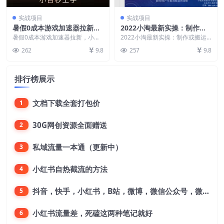
实战项目
实战项目
暑假0成本游戏加速器拉新，
2022小淘最新实操：制作或
小白秒上手，无需投资【揭
搬运课程传平台，持续产生被
暑假0成本游戏加速器拉新，小白
2022小淘最新实操：制作或搬运
秘】
秒上手，无需投资【揭秘】 项目
动收益（视频课程）
课程传平台，持续产生被动收益
262
9.8
257
9.8
介绍： 现在已经进入...
（视频课程） 五一小...
排行榜展示
文档下载全套打包价
1
30G网创资源全面赠送
2
私域流量一本通（更新中）
3
小红书自热截流的方法
4
抖音，快手，小红书，B站，微博，微信公众号，微信视频号。每一个平台，都是不一样的机会，对应不一样的赚钱思路
5
小红书流量差，死磕这两种笔记就好
6