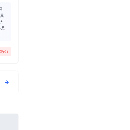
网
同其
大
务及
赞(
0
)