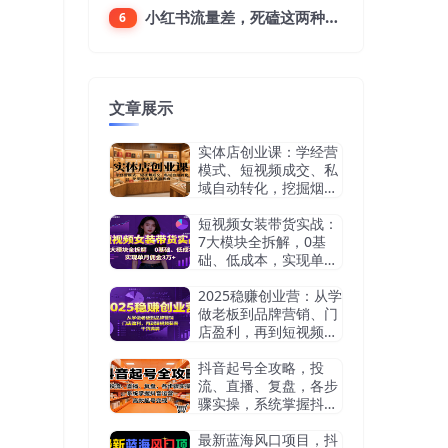
小红书流量差，死磕这两种笔记就好
6
文章展示
实体店创业课：学经营
模式、短视频成交、私
域自动转化，挖掘烟酒
茶赛道机会
短视频女装带货实战：
7大模块全拆解，0基
础、低成本，实现单月
佣金3万+
2025稳赚创业营：从学
做老板到品牌营销、门
店盈利，再到短视频获
客，干货满满
抖音起号全攻略，投
流、直播、复盘，各步
骤实操，系统掌握抖音
运营，高效起号变现
最新蓝海风口项目，抖