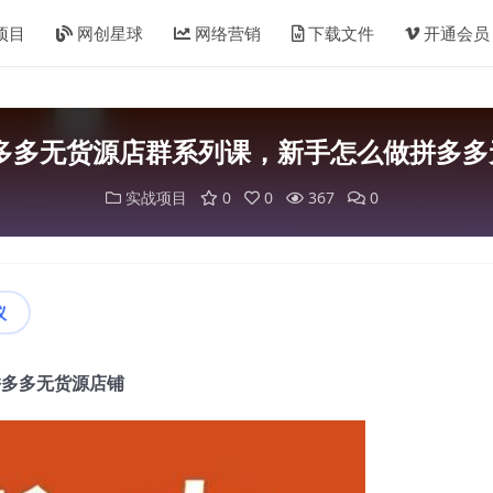
项目
网创星球
网络营销
下载文件
开通会员
拼多多无货源店群系列课，新手怎么做拼多
实战项目
0
0
367
0
议
拼多多无货源店铺