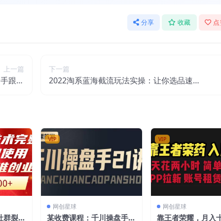
分享
收藏
点
上一篇
下一篇
新手跟着
2022淘系蓝海截流玩法实操：让你选品速度
附源码）
更快，提高选品质量（价值599）
VIP
VIP
网创星球
网创星球
聘社群裂变
某收费课程：千川操盘手实
靠王者荣耀，月入