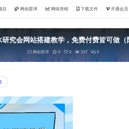
项目
网创星球
网络营销
下载文件
开通会员
水研究会网站搭建教学，免费付费皆可做（
网创星球
0
0
337
0
议