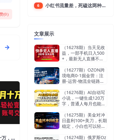
小红书流量差，死磕这两种笔记就好
6
赞(
0
)
文章展示
（16278期）当天见收
益，一部手机日入500
+，最新无人直播不违
规玩法
（16277期）OZON跨
境电商0-1掘金营：注
册-运营-物流全链路体
系，60天快速出单月营
收8w
（16276期）AI自动写
小说，一键生成120万
字，普通人每月也能躺
赚2w+
（16275期）美金对冲
日盈利100+美刀，长期
稳定，小白也可以轻松
上手，稳赚不赔【杰…
（16274期）俄罗斯Oz
十万，每