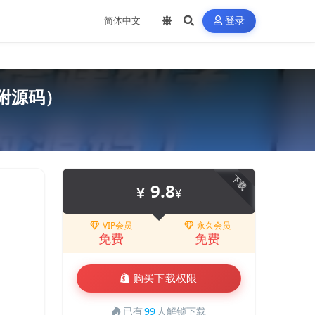
登录
附源码）
下载
9.8
¥
VIP会员
永久会员
免费
免费
购买下载权限
已有
99
人解锁下载