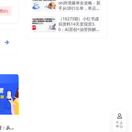
on跨境爆单全攻略：新
手从0到1出单，单店月
赞(
0
)
均利润1.5万+
（16273期）小红书虚
拟资料14天变现营3.
0：AI原创+油管拆解
+笔记撰写，单账号月
入2万+
个人
中心
：从0-