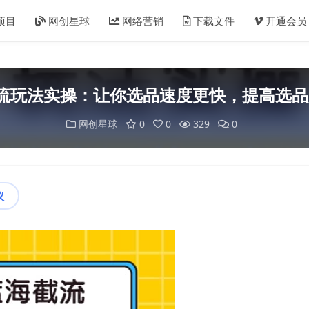
项目
网创星球
网络营销
下载文件
开通会员
截流玩法实操：让你选品速度更快，提高选品
网创星球
0
0
329
0
议