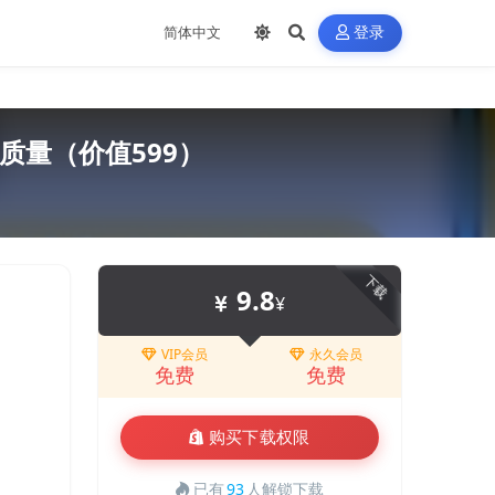
登录
质量（价值599）
下载
9.8
¥
VIP会员
永久会员
免费
免费
购买下载权限
已有
93
人解锁下载