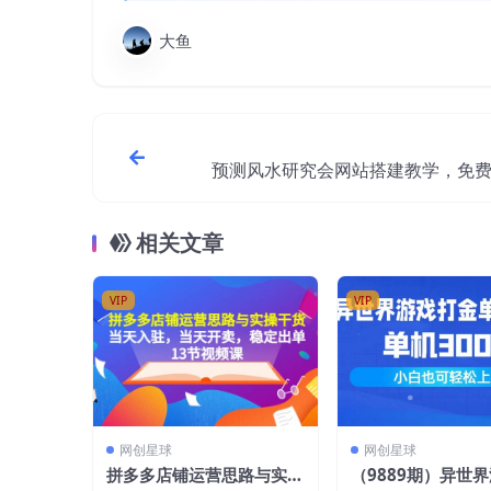
大鱼
预测风水研究会网站搭建教学，免
可做（
相关文章
VIP
VIP
网创星球
网创星球
拼多多店铺运营思路与实操
（9889期）异世