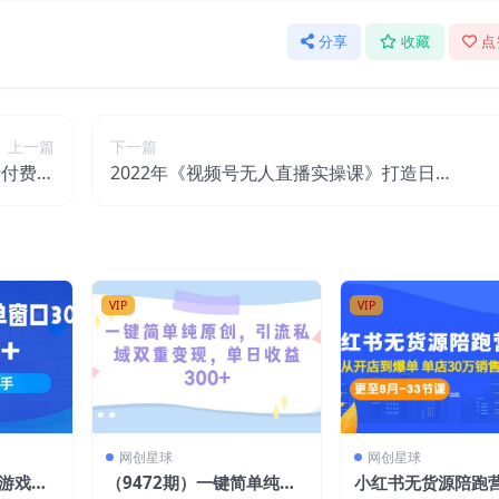
分享
收藏
点
上一篇
下一篇
费付费皆
2022年《视频号无人直播实操课》打造日不
附源码）
落直播间+纯无人直播间
VIP
VIP
网创星球
网创星球
界游戏打
（9472期）一键简单纯原
小红书无货源陪跑营