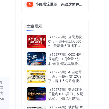
小红书流量差，死磕这两种笔记就好
6
文章展示
（16278期）当天见收
益，一部手机日入500
+，最新无人直播不违
规玩法
（16277期）OZON跨
境电商0-1掘金营：注
册-运营-物流全链路体
系，60天快速出单月营
收8w
（16276期）AI自动写
小说，一键生成120万
字，普通人每月也能躺
网
赚2w+
同其
（16275期）美金对冲
大
日盈利100+美刀，长期
稳定，小白也可以轻松
务及
上手，稳赚不赔【杰…
（16274期）俄罗斯Oz