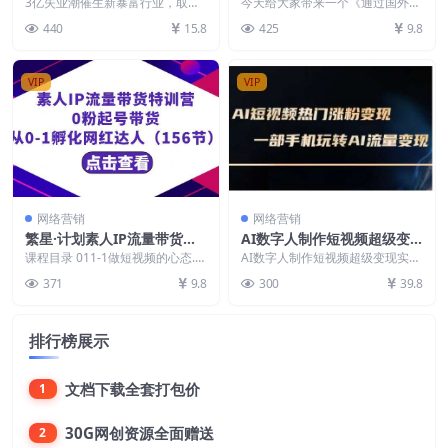
取代知识付费的新风口，零基
邮件广告，多账号轻松日入6
3亿失业潮催生新暴富行业，取代
今天给大家带来一个《通过国外观
础做人才推荐官，一部手机日
知识付费的新风口，零基础做人才
0+美金
看电子邮件，轻松日入60+美金》
440
15.8
425
9.8
推荐官，一部手机日入...
的项目，市场巨大，...
入多张
VIP
VIP
网络营销
网络营销
繁星·计划素人IP流量带货特
AI数字人制作短视频超级变
训营：0粉起号带货 从0-1孵
现实操课，一部手机玩转短视
课程目录 011-1做短视频的心态.m
AI数字人制作短视频超级变现实操
化网红达人（156节）
p4 021-3题悉短视频橱窗管理及数
频变现(更新2月)
课，一部手机玩转短视频变现(更
371
9.8
300
39.8
据分...
新2月) 课程目录...
排行榜展示
文档下载全套打包价
1
30G网创资源全面赠送
2