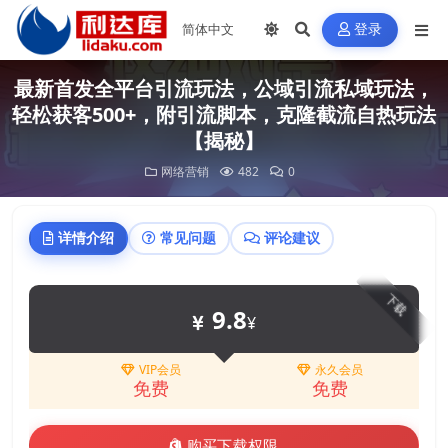
登录
最新首发全平台引流玩法，公域引流私域玩法，
轻松获客500+，附引流脚本，克隆截流自热玩法
【揭秘】
网络营销
482
0
详情介绍
常见问题
评论建议
下载
9.8
¥
VIP会员
永久会员
免费
免费
购买下载权限