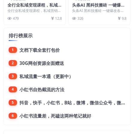
全行业私域变现课程，私域营
头条AI 黑科技搬砖 一键爆改
销成交系列课
各平台爆文，自动排版，秒过
全行业私域变现课程，私域营销成
头条AI 黑科技搬砖 一键爆改各平
交系列课 课程内容： 1-[一]如何留
原创 矩阵操作，月入3w+
台爆文，自动排版，秒过原创 矩
479
12.8
326
9.8
下完美的第一...
阵操作，月入3w...
【揭秘】
排行榜展示
文档下载全套打包价
1
30G网创资源全面赠送
2
私域流量一本通（更新中）
3
小红书自热截流的方法
4
抖音，快手，小红书，B站，微博，微信公众号，微信视频号。每一个平台，都是不一样的机会，对应不一样的赚钱思路
5
小红书流量差，死磕这两种笔记就好
6