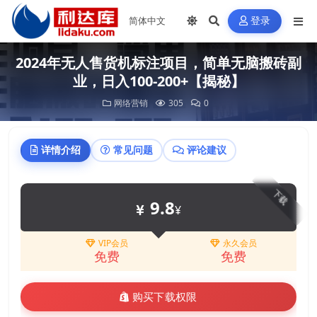
登录
2024年无人售货机标注项目，简单无脑搬砖副
业，日入100-200+【揭秘】
网络营销
305
0
详情介绍
常见问题
评论建议
下载
9.8
¥
VIP会员
永久会员
免费
免费
购买下载权限