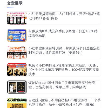
文章展示
小红书无货源电商，入门到精通，开店+选品+笔
记+剪辑+赛道+内容
带你成为IP和成交高手的训练营，打造100%持
续收钱系统
小红书虚拟项目特训课，帮你从0到1打造稳定盈
利的店铺，抓住流量红利（更新9月）
视频号小红书抖音IP变现实操北京站线下大课，
40+行业短视频高变现姿势，100+IP高变现实操
技术
煤炉Mercari国外闲鱼二手电商运营实战全流
程，仿品高利润，简单上手，闷声搞钱
自动挂G捡漏，不用自己挂G不用玩游戏，一个手
机即可操作，新手小白轻松月入1W+【揭秘】