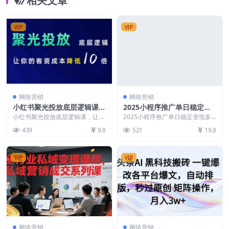
相关文章
VIP
VIP
网络营销
网络营销
小红书聚光投放底层逻辑课，
2025小程序推广单日稳定变
让你的客资成本降低10倍
现多张，一部手机即可操作，
小红书聚光投放底层逻辑课，让你
2025小程序推广单日稳定变现多
的客资成本降低10倍 课程目录：
小白宝妈轻松上手【揭秘】
张，一部手机即可操作，小白宝妈
439
9.8
521
19.8
01.先导课(聚...
轻松上手【揭秘】 ...
VIP
VIP
网络营销
网络营销