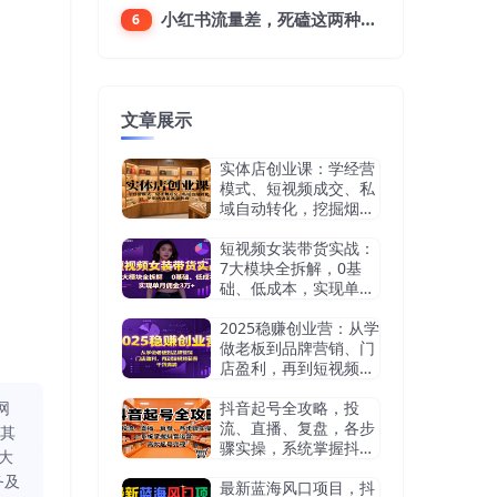
小红书流量差，死磕这两种笔记就好
6
文章展示
实体店创业课：学经营
模式、短视频成交、私
域自动转化，挖掘烟酒
茶赛道机会
短视频女装带货实战：
7大模块全拆解，0基
础、低成本，实现单月
佣金3万+
2025稳赚创业营：从学
做老板到品牌营销、门
店盈利，再到短视频获
客，干货满满
网
抖音起号全攻略，投
流、直播、复盘，各步
同其
骤实操，系统掌握抖音
大
运营，高效起号变现
务及
最新蓝海风口项目，抖