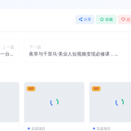
分享
收藏
点
上一篇
下一篇
，一台手
夜草与千里马·美业人短视频变现必修课，医
000元
美从业者账号从0-1带你上路价值3980元
VIP
VIP
实战项目
实战项目