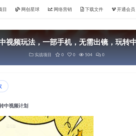
项目
网创星球
网络营销
下载文件
开通会员
中视频玩法，一部手机，无需出镜，玩转
实战项目
0
0
504
0
议
转中视频计划