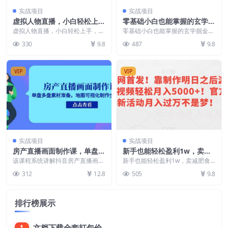
实战项目
实战项目
虚拟人物直播，小白轻松上
零基础小白也能掌握的玄学掘
手，日入300+【揭秘】
金秘籍，每日轻松赚取1500
虚拟人物直播，小白轻松上手，日
零基础小白也能掌握的玄学掘金秘
入300+【揭秘】 课程内容： 如何
元！附带详细教学和引流技
籍，每日轻松赚取1500元！附带
330
9.8
487
9.8
打扮娃娃.mp...
详细教学和引流技巧...
巧，快速入门【揭秘】
VIP
VIP
实战项目
实战项目
房产直播画面制作课，单盘多
新手也能轻松盈利1w，卖减
盘素材准备，地图可视化制作
肥食谱玩法秘籍，新手也玩转
该课程系统讲解抖音房产直播画面
新手也能轻松盈利1w，卖减肥食
全流程
制作全流程，包含单盘/多盘直播
小红书详细教程【揭秘】
谱玩法秘籍，新手也玩转小红书详
312
12.8
505
9.8
素材制作、地图可视化...
细教程【揭秘】 内容...
排行榜展示
文档下载全套打包价
1