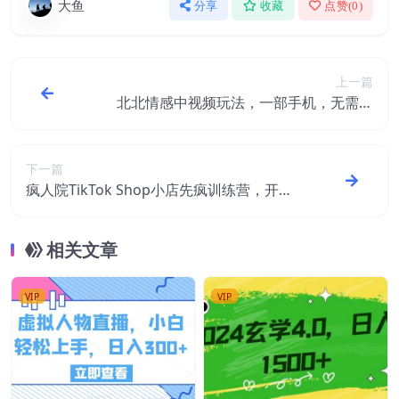
大鱼
分享
收藏
点赞(
0
)
上一篇
北北情感中视频玩法，一部手机，无需出
镜，玩转中视频计划
下一篇
疯人院TikTok Shop小店先疯训练营，开启2
022年海外小店带货，从0到1掌握TK小店运
营技巧
相关文章
VIP
VIP