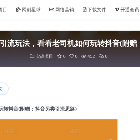
项目
网创星球
网络营销
下载文件
开通会员
万引流玩法，看看老司机如何玩转抖音(附赠
实战项目
0
0
452
0
议
玩转抖音(附赠：抖音另类引流思路)