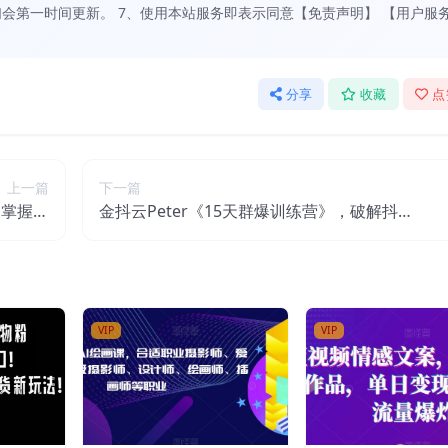
会第一时间更新。 7、使用本站服务即表示同意【免责声明】 【用户服
分享
收藏
点
上一篇
下一篇
，掌握技
金抖云Peter《15天群爆训练营》，破解抖音
+软件】
玄学，群爆心法，起号方式
VIP
VIP