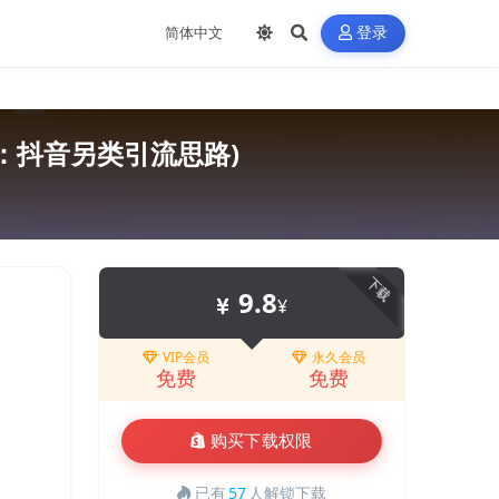
登录
：抖音另类引流思路)
下载
9.8
¥
VIP会员
永久会员
免费
免费
购买下载权限
已有
57
人解锁下载