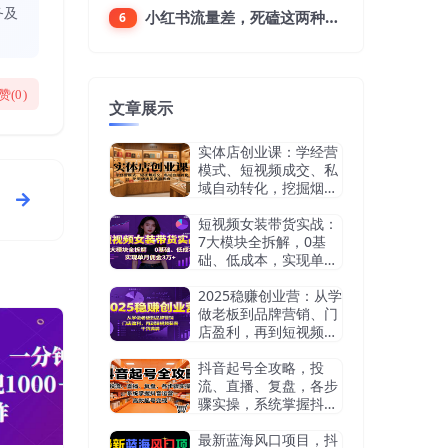
务及
小红书流量差，死磕这两种笔记就好
6
赞(
0
)
文章展示
实体店创业课：学经营
模式、短视频成交、私
域自动转化，挖掘烟酒
茶赛道机会
短视频女装带货实战：
7大模块全拆解，0基
础、低成本，实现单月
佣金3万+
2025稳赚创业营：从学
做老板到品牌营销、门
店盈利，再到短视频获
客，干货满满
抖音起号全攻略，投
流、直播、复盘，各步
骤实操，系统掌握抖音
运营，高效起号变现
最新蓝海风口项目，抖