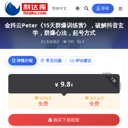
登录
金抖云Peter《15天群爆训练营》，破解抖音玄
学，群爆心法，起号方式
实战项目
390
0
详情介绍
常见问题
评论建议
下载
9.8
¥
VIP会员
永久会员
免费
免费
购买下载权限