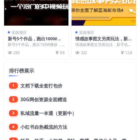
实战项目
实战项目
新号5个作品，跑出100W播
情感故事图文另类玩法，新手
放，一个冷门的中视频玩法
也能轻松学会，简单搬运月入
新号5个作品，跑出100W播放，
情感故事图文另类玩法，新手也能
【揭秘】
一个冷门的中视频玩法【揭秘】
万元
轻松学会，简单搬运月入万元 项
263
9.8
322
12.8
中视频很卷，但是目...
目课程： 1、项目原...
排行榜展示
文档下载全套打包价
1
30G网创资源全面赠送
2
私域流量一本通（更新中）
3
小红书自热截流的方法
4