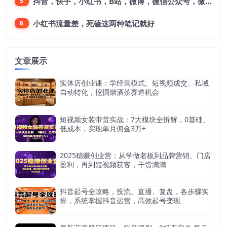
抖音，快手，小红书，B站，微博，微信公众号，微信视频号。每一个平台，都是不一样的机会，对应不一样的赚钱思路
5
小红书流量差，死磕这两种笔记就好
6
文章展示
实体店创业课：学经营模式、短视频成交、私域
自动转化，挖掘烟酒茶赛道机会
短视频女装带货实战：7大模块全拆解，0基础、
低成本，实现单月佣金3万+
2025稳赚创业营：从学做老板到品牌营销、门店
盈利，再到短视频获客，干货满满
抖音起号全攻略，投流、直播、复盘，各步骤实
操，系统掌握抖音运营，高效起号变现