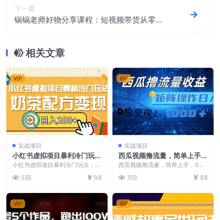
下一篇
锅锅老师好物分享课程：短视频带货从零基
础到精通，只需手机+实操
相关文章
VIP
VIP
实战项目
实战项目
小红书虚拟项目暴利冷门玩
西瓜视频撸流量，简单上手，
法，奶茶配方变现，日入200
0粉变现矩阵操作，日入1000
小红书虚拟项目暴利冷门玩法，奶
西瓜视频撸流量，简单上手，0粉
+【揭秘】
茶配方变现，日入200+【揭秘】
+【揭秘】
变现矩阵操作，日入1000+【揭
533
9.8
353
9.8
小红书赛道中发现...
秘】 今天给大家分...
VIP
VIP